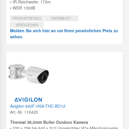
• IR-Reichweite: 170m
• WDR 130dB
PRODUKTDETAILS
DATENBLATT
VERGLEICHEN
Melden Sie sich hier an um Ihren persönlichen Preis zu
sehen.
Avigilon 640F-H5A-THC-BO12
Art.-Nr. 110420
Thermal 36,0mm Bullet Outdoor Kamera
• 320 x 256 bis 640 x 512 Ungekühlter VOx-Mikrobolometer