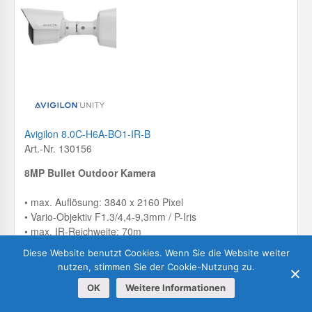
Avigilon 8.0C-H6A-BO1-IR-B
Art.-Nr. 130156
8MP Bullet Outdoor Kamera
• max. Auflösung: 3840 x 2160 Pixel
• Vario-Objektiv F1.3/4,4-9,3mm / P-Iris
• max. IR-Reichweite: 70m
• WDR 130dB
Diese Website benutzt Cookies. Wenn Sie die Website weiter
nutzen, stimmen Sie der Cookie-Nutzung zu.
PRODUKTDETAILS
DATENBLATT
VERGLEICHEN
OK
Weitere Informationen
Melden Sie sich hier an um Ihren persönlichen Preis zu