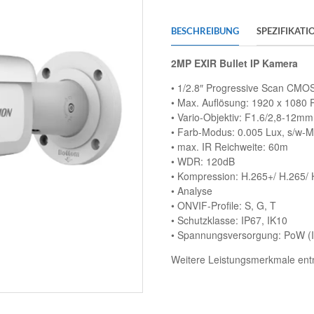
BESCHREIBUNG
SPEZIFIKATI
2MP EXIR Bullet IP Kamera
• 1/2.8″ Progressive Scan CMO
• Max. Auflösung: 1920 x 1080 P
• Vario-Objektiv: F1.6/2,8-12mm,
• Farb-Modus: 0.005 Lux, s/w-M
• max. IR Reichweite: 60m
• WDR: 120dB
• Kompression: H.265+/ H.265/
• Analyse
• ONVIF-Profile: S, G, T
• Schutzklasse: IP67, IK10
• Spannungsversorgung: PoW (I
Weitere Leistungsmerkmale entn