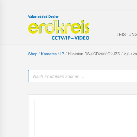
LEISTUN
Shop
/
Kameras
/
IP
/ Hikvision DS-2CD2623G2-IZS / 2,8-1
P
r
o
d
u
c
t
s
s
e
a
r
c
h