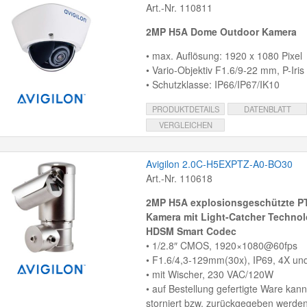
Art.-Nr. 110811
2MP H5A Dome Outdoor Kamera
• max. Auflösung: 1920 x 1080 Pixel
• Vario-Objektiv F1.6/9-22 mm, P-Iris
• Schutzklasse: IP66/IP67/IK10
PRODUKTDETAILS
DATENBLATT
VERGLEICHEN
Avigilon 2.0C-H5EXPTZ-A0-BO30
Art.-Nr. 110618
2MP H5A explosionsgeschützte PT
Kamera mit Light-Catcher Technol
HDSM Smart Codec
• 1/2.8″ CMOS, 1920×1080@60fps
• F1.6/4,3-129mm(30x), IP69, 4X un
• mit Wischer, 230 VAC/120W
• auf Bestellung gefertigte Ware kann
storniert bzw. zurückgegeben werden