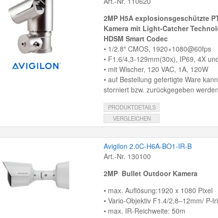
Art.-Nr. 110620
2MP H5A explosionsgeschützte PT
Kamera mit Light-Catcher Technol
HDSM Smart Codec
• 1/2.8″ CMOS, 1920×1080@60fps
• F1.6/4,3-129mm(30x), IP69, 4X un
• mit Wischer, 120 VAC, 1A, 120W
• auf Bestellung gefertigte Ware kann
storniert bzw. zurückgegeben werden
PRODUKTDETAILS
VERGLEICHEN
Avigilon 2.0C-H6A-BO1-IR-B
Art.-Nr. 130100
2MP Bullet Outdoor Kamera
• max. Auflösung:1920 x 1080 Pixel
• Vario-Objektiv F1.4/2,8–12mm/ P-Ir
• max. IR-Reichweite: 50m