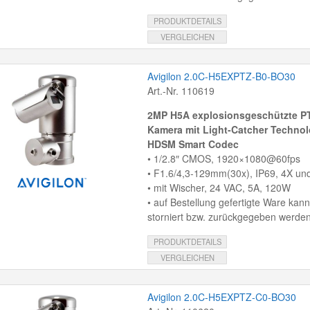
PRODUKTDETAILS
VERGLEICHEN
Avigilon 2.0C-H5EXPTZ-B0-BO30
Art.-Nr. 110619
2MP H5A explosionsgeschützte PT
Kamera mit Light-Catcher Technol
HDSM Smart Codec
• 1/2.8″ CMOS, 1920×1080@60fps
• F1.6/4,3-129mm(30x), IP69, 4X un
• mit Wischer, 24 VAC, 5A, 120W
• auf Bestellung gefertigte Ware kann
storniert bzw. zurückgegeben werden
PRODUKTDETAILS
VERGLEICHEN
Avigilon 2.0C-H5EXPTZ-C0-BO30