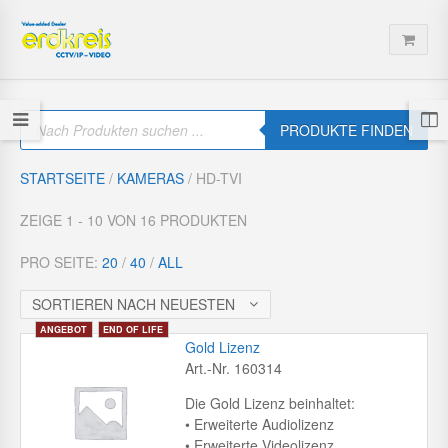
P
r
PRODUKTE FINDEN
o
d
u
STARTSEITE
/
KAMERAS
/ HD-TVI
c
t
s
ZEIGE 1 - 10 VON 16 PRODUKTEN
s
e
a
PRO SEITE:
20
/
40
/
ALL
r
c
h
SORTIEREN NACH NEUESTEN
Gold Lizenz
Art.-Nr. 160314
Die Gold Lizenz beinhaltet:
• Erweiterte Audiolizenz
• Erweiterte Videolizenz