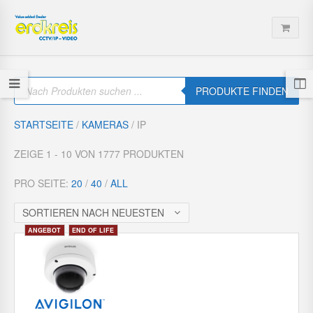
P
r
PRODUKTE FINDEN
o
d
u
STARTSEITE
/
KAMERAS
/ IP
c
t
s
ZEIGE 1 - 10 VON 1777 PRODUKTEN
s
e
a
PRO SEITE:
20
/
40
/
ALL
r
c
h
SORTIEREN NACH NEUESTEN