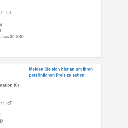
 11 IoT
n)
M
Class 35 SSD
Melden Sie sich hier an um Ihren
persönlichen Preis zu sehen.
tation für
 11 IoT
)
AM