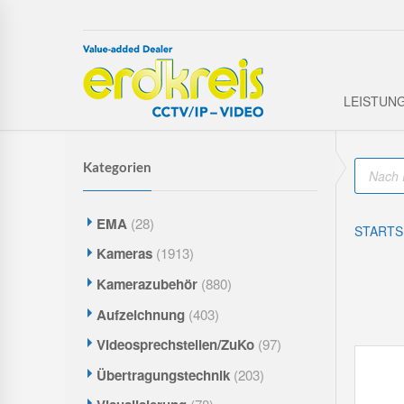
LEISTUN
P
Kategorien
r
o
d
u
EMA
(28)
c
STARTS
t
s
Kameras
(1913)
s
e
Kamerazubehör
(880)
a
r
Aufzeichnung
(403)
c
h
Videosprechstellen/ZuKo
(97)
Übertragungstechnik
(203)