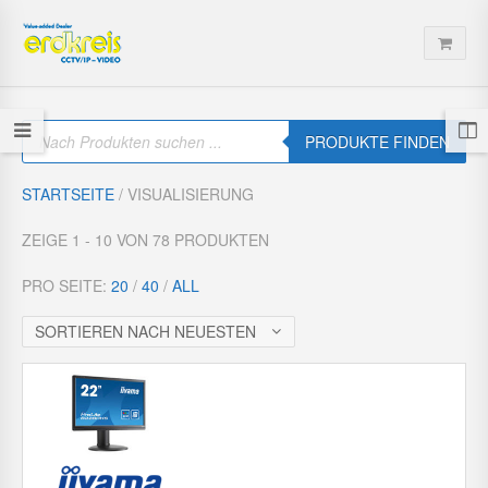
P
r
PRODUKTE FINDEN
o
d
u
STARTSEITE
/ VISUALISIERUNG
c
t
s
ZEIGE 1 - 10 VON 78 PRODUKTEN
s
e
a
PRO SEITE:
20
/
40
/
ALL
r
c
h
SORTIEREN NACH NEUESTEN