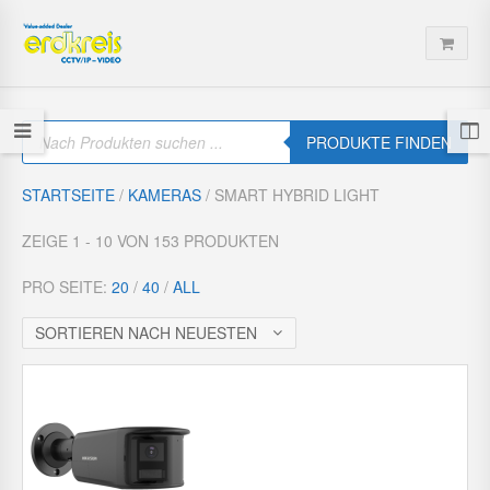
P
r
PRODUKTE FINDEN
o
d
u
STARTSEITE
/
KAMERAS
/ SMART HYBRID LIGHT
c
t
s
ZEIGE 1 - 10 VON 153 PRODUKTEN
s
e
a
PRO SEITE:
20
/
40
/
ALL
r
c
h
SORTIEREN NACH NEUESTEN