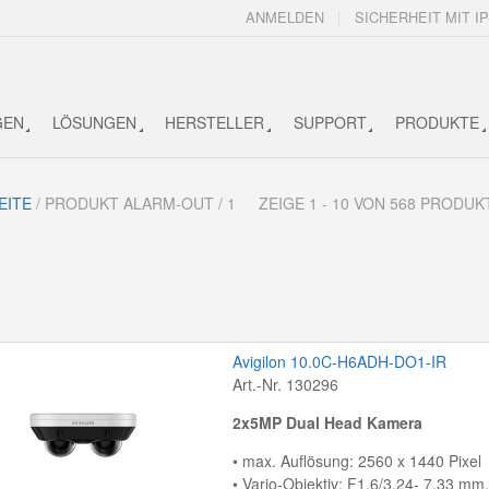
ANMELDEN
SICHERHEIT MIT IP
GEN
LÖSUNGEN
HERSTELLER
SUPPORT
PRODUKTE
EITE
/ PRODUKT ALARM-OUT / 1
ZEIGE 1 - 10 VON 568 PRODU
Avigilon 10.0C-H6ADH-DO1-IR
Art.-Nr. 130296
2x5MP Dual Head Kamera
• max. Auflösung: 2560 x 1440 Pixel
• Vario-Objektiv: F1.6/3.24- 7.33 mm