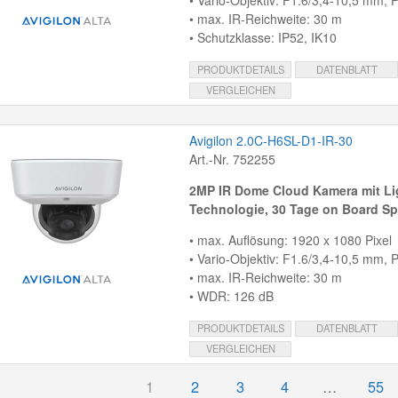
• Vario-Objektiv: F1.6/3,4-10,5 mm, P-
• max. IR-Reichweite: 30 m
• Schutzklasse: IP52, IK10
PRODUKTDETAILS
DATENBLATT
VERGLEICHEN
Avigilon 2.0C-H6SL-D1-IR-30
Art.-Nr. 752255
2MP IR Dome Cloud Kamera mit
Li
Technologie, 30 Tage on Board Sp
• max. Auflösung: 1920 x 1080 Pixel
• Vario-Objektiv: F1.6/3,4-10,5 mm, P-
• max. IR-Reichweite: 30 m
• WDR: 126 dB
PRODUKTDETAILS
DATENBLATT
VERGLEICHEN
1
2
3
4
…
55