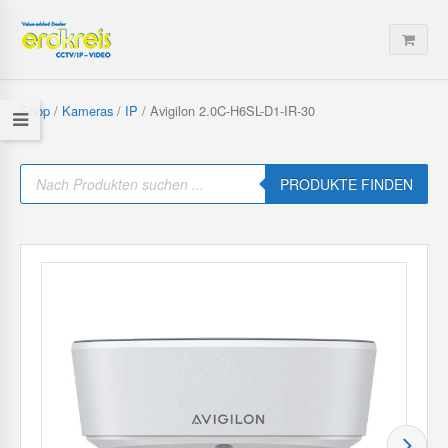
Shop
/
Kameras
/
IP
/ Avigilon 2.0C-H6SL-D1-IR-30
P
r
PRODUKTE FINDEN
o
d
u
c
t
s
s
e
a
r
c
h