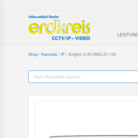
LEISTUN
Shop
/
Kameras
/
IP
/ Avigilon 2.0C-H6SL-D1-120
P
r
o
d
u
c
t
s
s
e
a
r
c
h