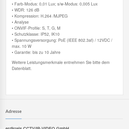
• Farb-Modus: 0,01 Lux; s/w-Modus: 0,005 Lux
• WDR: 126 dB
• Kompression: H.264 /MJPEG
• Analyse
• ONVIF-Profile: S, T, G, M
• Schutzklasse: IP52, IK10
• Spannungsversorgung: PoE (IEEE 802.3af) / 12VDC /
max. 10 W
• Garantie: bis zu 10 Jahre
Weitere Leistungsmerkmale entnehmen Sie bitte dem
Datenblatt.
Adresse
erdkreis CCTV/IP-VIDEO GmbH