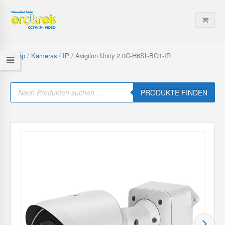
Shop
/
Kameras
/
IP
/ Avigilon Unity 2.0C-H6SL-BO1-IR
P
r
PRODUKTE FINDEN
o
d
u
c
t
s
s
e
a
r
c
h