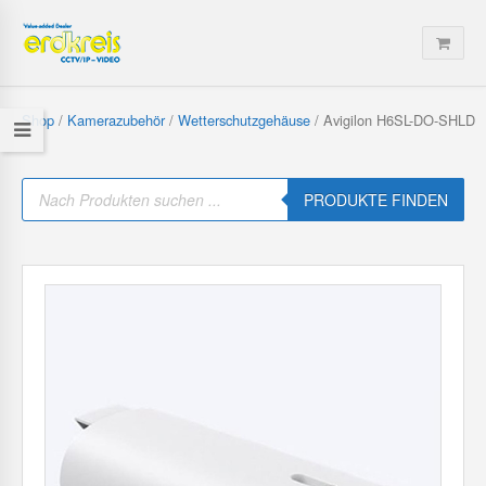
Shop
/
Kamerazubehör
/
Wetterschutzgehäuse
/ Avigilon H6SL-DO-SHLD
P
r
PRODUKTE FINDEN
o
d
u
c
t
s
s
e
a
r
c
h