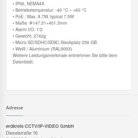
• IP66, NEMA4X
• Betriebstemperatur: -40 °C ~ +60 °C
• PoE : Max. 8.7W, typical 7.5W
• Maße: Φ147.51×401.3mm
• Alarm I/O: 1/2
• Gewicht: 2742g
• Micro-SD/SDHC/SDXC-Steckplatz 256 GB
• Weiß / Aluminium (RAL9003)
Weitere Leistungsmerkmale entnehmen Sie bitte dem
Datenblatt.
Adresse
erdkreis CCTV/IP-VIDEO GmbH
Dieselstraße 16