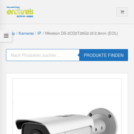
Shop
/
Kameras
/
IP
/ Hikvision DS-2CD2T26G2-2I/2,8mm (EOL)
P
r
PRODUKTE FINDEN
o
d
u
c
t
s
s
e
a
r
c
h