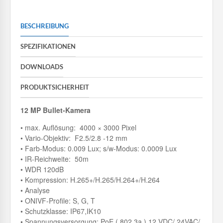
BESCHREIBUNG
SPEZIFIKATIONEN
DOWNLOADS
PRODUKTSICHERHEIT
12 MP Bullet-Kamera
• max. Auflösung: 4000 × 3000 Pixel
• Vario-Objektiv: F2.5/2.8 -12 mm
• Farb-Modus: 0.009 Lux; s/w-Modus: 0.0009 Lux
• IR-Reichweite: 50m
• WDR 120dB
• Kompression: H.265+/H.265/H.264+/H.264
• Analyse
• ONIVF-Profile: S, G, T
• Schutzklasse: IP67,IK10
• Spannungsversorgung: PoE ( 802.3a ) 12 VDC/ 24VAC/