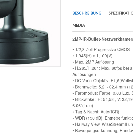
BESCHREIBUNG
SPEZIFIKATI
MEDIA
2MP-IR-Bullet-Netzwerkkamer
• 1/2,8 Zoll Progressive CMOS
• 1,945(H) x 1,109(V)
• Max. 2MP Auflösung
• H.265/H.264: Max. 60fps bei a
Auflösungen
• DC-Vario-Objektiv: F1,6(Weitwi
• Brennweite: 5,2 ~ 62,4 mm (1
• Farbmodus: Farbe: 0,03 Lux, 
• Blickwinkel: H: 54,58 , V: 32,19
6.06˚(Tele)
• Tag & Nacht: Auto(ICR)
• WDR (150 dB), Entnebelfunkti
• Hallway View, WiseStreamII unt
• Bewegungserkennung, Hando