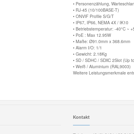
• Personenzählung, Warteschla
• RJ-45 (10/100BASE-T)
• ONVIF Profile S/G/T
• IP67, IP66, NEMA 4X / IK10
• Betriebstemperatur: -40°C ~ 
• PoE : Max 12.95W
• Maße: Ø91.0mm x 368.6mm
• Alarm I/O: 1/1
• Gewicht: 2.18Kg
• SD / SDHC / SDXC 2Slot (Up 
• Weiß / Aluminium (RAL9003)
Weitere Leistungsmerkmale entn
Kontakt