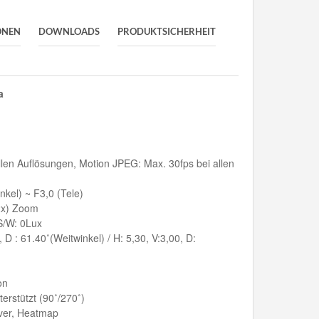
ONEN
DOWNLOADS
PRODUKTSICHERHEIT
a
llen Auflösungen, Motion JPEG: Max. 30fps bei allen
nkel) ~ F3,0 (Tele)
2x) Zoom
S/W: 0Lux
, D : 61.40˚(Weitwinkel) / H: 5,30, V:3,00, D:
on
erstützt (90˚/270˚)
ver, Heatmap