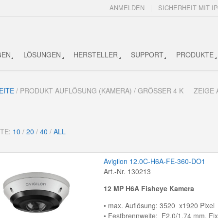
ANMELDEN
SICHERHEIT MIT IP
GEN
LÖSUNGEN
HERSTELLER
SUPPORT
PRODUKTE
EITE
/ PRODUKT AUFLÖSUNG (KAMERA) / GRÖSSER 4 K
ZEIGE 
ITE:
10
/
20
/
40
/
ALL
Avigilon 12.0C-H6A-FE-360-DO1
Art.-Nr. 130213
12 MP H6A Fisheye Kamera
• max. Auflösung: 3520 x1920 Pixel
• Festbrennweite: F2.0/1,74 mm, Fix