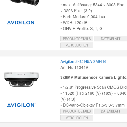
• max. Auflösung: 5344 × 3008 Pixel 
× 3296 Pixel (3:2)
• Farb-Modus: 0,004 Lux
• WDR: 120 dB
• ONVIF-Profile: S, T, G
PRODUKTDETAILS
DATENBLATT
VERGLEICHEN
Avigilon 24C-H5A-3MH-B
Art.-Nr. 110449
3x8MP Multisensor Kamera Lightc
• 1/2.8″ Progressive Scan CMOS Bil
• 11520 (H) x 2160 (V) (16:9) – 8640
(V) (4:3)
• DC-Vario-Objektiv F1.5/3,3-5,7mm
PRODUKTDETAILS
DATENBLATT
VERGLEICHEN