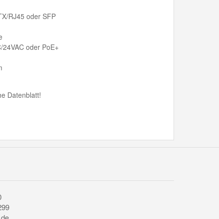
-TX/RJ45 oder SFP
e
C/24VAC oder PoE+
m
e Datenblatt!
0
299
.de