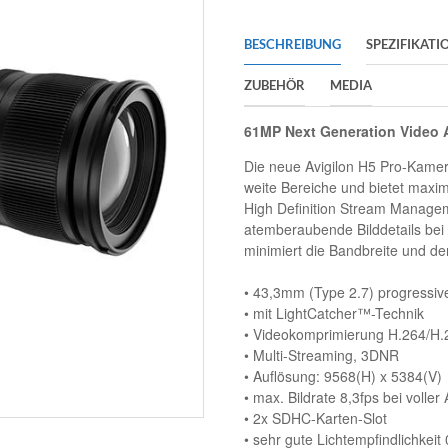
BESCHREIBUNG
SPEZIFIKATI
ZUBEHÖR
MEDIA
61MP Next Generation Video 
Die neue Avigilon H5 Pro-Kamera 
weite Bereiche und bietet maxi
High Definition Stream Manage
atemberaubende Bilddetails bei
minimiert die Bandbreite und d
• 43,3mm (Type 2.7) progress
• mit LightCatcher™-Technik
• Videokomprimierung H.264/H
• Multi-Streaming, 3DNR
• Auflösung: 9568(H) x 5384(V)
• max. Bildrate 8,3fps bei voller
• 2x SDHC-Karten-Slot
• sehr gute Lichtempfindlichkeit