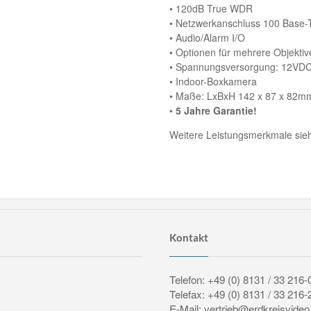
• 120dB True WDR
• Netzwerkanschluss 100 Base
• Audio/Alarm I/O
• Optionen für mehrere Objektiv
• Spannungsversorgung: 12VD
• Indoor-Boxkamera
• Maße: LxBxH 142 x 87 x 82m
•
5 Jahre Garantie!
Weitere Leistungsmerkmale sieh
Kontakt
Telefon: +49 (0) 8131 / 33 216-
Telefax: +49 (0) 8131 / 33 216-
E-Mail: vertrieb@erdkreisvideo