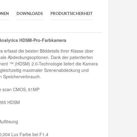
ONEN
DOWNLOADS
PRODUKTSICHERHEIT
Analytics HDSM-Pro-Farbkamera
erfasst die besten Bilddetails ihrer Klasse über
male Abdeckungsoptionen. Dank der patentierten
ment ™ (HDSM) 2.0-Technologie liefert die Kamera
 gleichzeitig maximaler Szenenabdeckung und
en Speicherverbrauch.
ive scan CMOS, 61MP
.265 HDSM
 Auflösung
 0,004 Lux Farbe bei F1.4