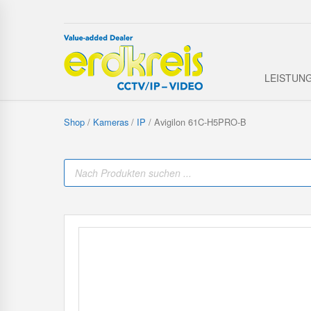
LEISTUN
Shop
/
Kameras
/
IP
/ Avigilon 61C-H5PRO-B
P
r
o
d
u
c
t
s
s
e
a
r
c
h