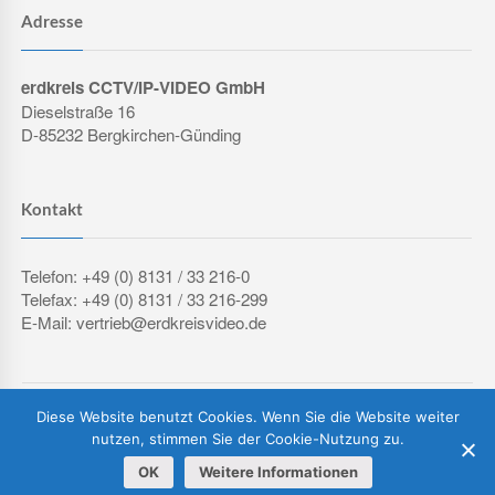
Adresse
erdkreis CCTV/IP-VIDEO GmbH
Dieselstraße 16
D-85232 Bergkirchen-Günding
Kontakt
Telefon: +49 (0) 8131 / 33 216-0
Telefax: +49 (0) 8131 / 33 216-299
E-Mail: vertrieb@erdkreisvideo.de
COPYRIGHT © 2026 ERDKREIS CCTV/IP-VIDEO GMBH
Diese Website benutzt Cookies. Wenn Sie die Website weiter
IMPRESSUM
DATENSCHUTZERKLÄRUNG
AGB
nutzen, stimmen Sie der Cookie-Nutzung zu.
OK
Weitere Informationen
Vertrag widerrufen