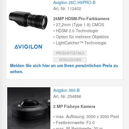
Avigilon 26C-H5PRO-B
Art.-Nr. 112402
26MP HDSM-Pro-Farbkamera
• 27,2mm (Type 1.8) CMOS
• HDSM 2.0 Technologie
• Option für mehrere Objektive
• LightCatcher™-Technologie
PRODUKTDETAILS
VERGLEICHEN
Melden Sie sich hier an um Ihren persönlichen Preis zu
sehen.
Avigilon 360-B
Art.-Nr. 254896
2 MP Fisheye Kamera
• max. Auflösung: 3000 x 3000 Pixel
• Festbrennweite: F2.0
• max. IR-Reichweite: 20 m