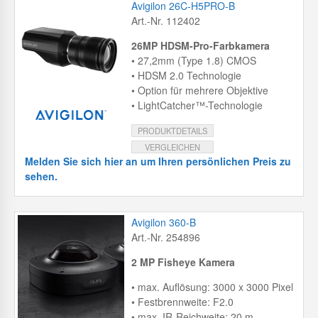
Avigilon 26C-H5PRO-B
Art.-Nr. 112402
26MP HDSM-Pro-Farbkamera
• 27,2mm (Type 1.8) CMOS
• HDSM 2.0 Technologie
• Option für mehrere Objektive
• LightCatcher™-Technologie
PRODUKTDETAILS
VERGLEICHEN
Melden Sie sich hier an um Ihren persönlichen Preis zu
sehen.
Avigilon 360-B
Art.-Nr. 254896
2 MP Fisheye Kamera
• max. Auflösung: 3000 x 3000 Pixel
• Festbrennweite: F2.0
• max. IR-Reichweite: 20 m