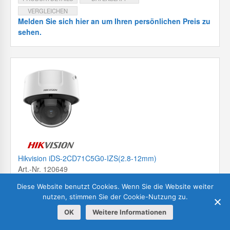
VERGLEICHEN
Melden Sie sich hier an um Ihren persönlichen Preis zu
sehen.
Hikvision iDS-2CD71C5G0-IZS(2.8-12mm)
Art.-Nr. 120649
12MP IR Dome Kamera
Diese Website benutzt Cookies. Wenn Sie die Website weiter
nutzen, stimmen Sie der Cookie-Nutzung zu.
• max. Auflösung: 4000 × 3000 Pixel
OK
Weitere Informationen
• Vario-Objektiv: F1.2 – 2.5 / 2.8 -12 mm, manuell, P-Iris
• max. IR-Reichweite: 30m