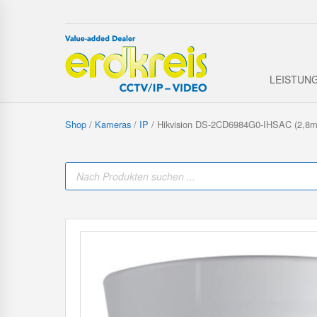
LEISTUN
Shop
/
Kameras
/
IP
/ Hikvision DS-2CD6984G0-IHSAC (2,8
P
r
o
d
u
c
t
s
s
e
a
r
c
h