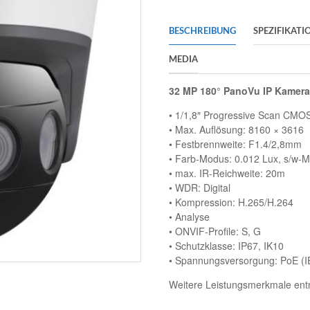
BESCHREIBUNG
SPEZIFIKATI
MEDIA
32 MP 180° PanoVu IP Kamera
• 1/1,8″ Progressive Scan CMO
• Max. Auflösung: 8160 × 3616 
• Festbrennweite: F1.4/2,8mm
• Farb-Modus: 0.012 Lux, s/w-M
• max. IR-Reichweite: 20m
• WDR: Digital
• Kompression: H.265/H.264
• Analyse
• ONVIF-Profile: S, G
• Schutzklasse: IP67, IK10
• Spannungsversorgung: PoE (I
Weitere Leistungsmerkmale entn