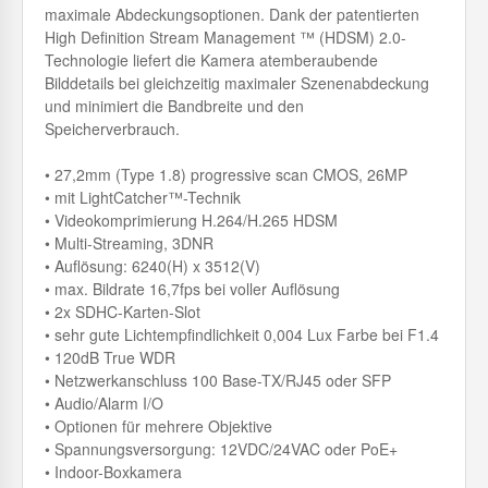
maximale Abdeckungsoptionen. Dank der patentierten
High Definition Stream Management ™ (HDSM) 2.0-
Technologie liefert die Kamera atemberaubende
Bilddetails bei gleichzeitig maximaler Szenenabdeckung
und minimiert die Bandbreite und den
Speicherverbrauch.
• 27,2mm (Type 1.8) progressive scan CMOS, 26MP
• mit LightCatcher™-Technik
• Videokomprimierung H.264/H.265 HDSM
• Multi-Streaming, 3DNR
• Auflösung: 6240(H) x 3512(V)
• max. Bildrate 16,7fps bei voller Auflösung
• 2x SDHC-Karten-Slot
• sehr gute Lichtempfindlichkeit 0,004 Lux Farbe bei F1.4
• 120dB True WDR
• Netzwerkanschluss 100 Base-TX/RJ45 oder SFP
• Audio/Alarm I/O
• Optionen für mehrere Objektive
• Spannungsversorgung: 12VDC/24VAC oder PoE+
• Indoor-Boxkamera