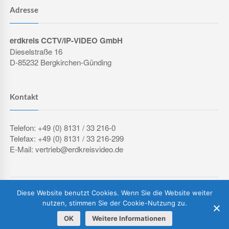
Adresse
erdkreis CCTV/IP-VIDEO GmbH
Dieselstraße 16
D-85232 Bergkirchen-Günding
Kontakt
Telefon: +49 (0) 8131 / 33 216-0
Telefax: +49 (0) 8131 / 33 216-299
E-Mail: vertrieb@erdkreisvideo.de
COPYRIGHT © 2026 ERDKREIS CCTV/IP-VIDEO GMBH
Diese Website benutzt Cookies. Wenn Sie die Website weiter
IMPRESSUM
DATENSCHUTZERKLÄRUNG
AGB
nutzen, stimmen Sie der Cookie-Nutzung zu.
OK
Weitere Informationen
Vertrag widerrufen