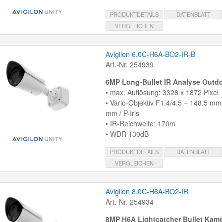
PRODUKTDETAILS
DATENBLATT
VERGLEICHEN
Avigilon 6.0C-H6A-BO2-IR-B
Art.-Nr. 254939
6MP Long-Bullet IR Analyse Outd
• max. Auflösung: 3328 x 1872 Pixel
• Vario-Objektiv F1.4/4.5 – 148.5 mm
mm / P-Iris
• IR-Reichweite: 170m
• WDR 130dB
PRODUKTDETAILS
DATENBLATT
VERGLEICHEN
Avigilon 8.0C-H6A-BO2-IR
Art.-Nr. 254934
8MP H6A Lightcatcher Bullet Kam