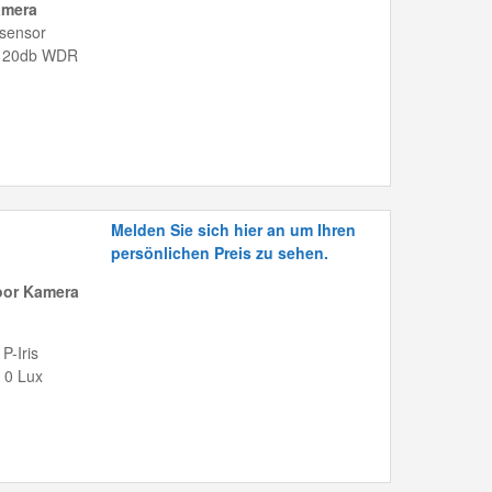
amera
dsensor
, 120db WDR
Melden Sie sich hier an um Ihren
persönlichen Preis zu sehen.
oor Kamera
P-Iris
 0 Lux