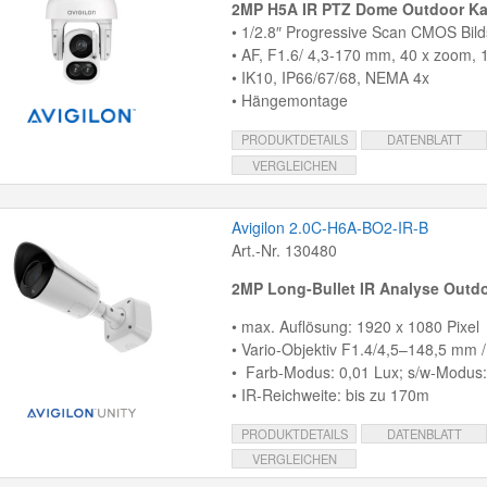
2MP H5A IR PTZ Dome Outdoor K
• 1/2.8″ Progressive Scan CMOS Bil
• AF, F1.6/ 4,3-170 mm, 40 x zoom
• IK10, IP66/67/68, NEMA 4x
• Hängemontage
PRODUKTDETAILS
DATENBLATT
VERGLEICHEN
Avigilon 2.0C-H6A-BO2-IR-B
Art.-Nr. 130480
2MP Long-Bullet IR Analyse Outd
• max. Auflösung: 1920 x 1080 Pixel
• Vario-Objektiv F1.4/4,5–148,5 mm / 
• Farb-Modus: 0,01 Lux; s/w-Modus:
• IR-Reichweite: bis zu 170m
PRODUKTDETAILS
DATENBLATT
VERGLEICHEN