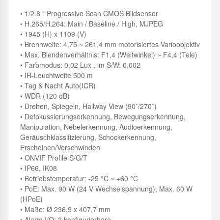
• 1/2.8 “ Progressive Scan CMOS Bildsensor
• H.265/H.264: Main / Baseline / High, MJPEG
• 1945 (H) x 1109 (V)
• Brennweite: 4,75 ~ 261,4 mm motorisiertes Varioobjektiv
• Max. Blendenverhältnis: F1,4 (Weitwinkel) ~ F4,4 (Tele)
• Farbmodus: 0,02 Lux , im S/W: 0,002
• IR-Leuchtweite 500 m
• Tag & Nacht Auto(ICR)
• WDR (120 dB)
• Drehen, Spiegeln, Hallway View (90˚/270˚)
• Defokussierungserkennung, Bewegungserkennung,
Manipulation, Nebelerkennung, Audioerkennung,
Geräuschklassifizierung, Schockerkennung,
Erscheinen/Verschwinden
• ONVIF Profile S/G/T
• IP66, IK08
• Betriebstemperatur: -25 °C ~ +60 °C
• PoE: Max. 90 W (24 V Wechselspannung), Max. 60 W
(HPoE)
• Maße: Ø 236,9 x 407,7 mm
• Alarm I/O: 2 konfigurierbare