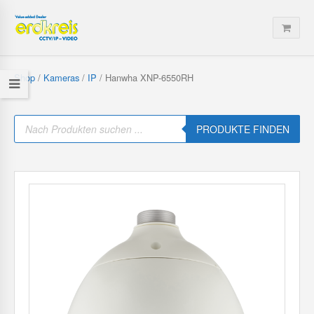
Shop
/
Kameras
/
IP
/ Hanwha XNP-6550RH
P
r
PRODUKTE FINDEN
o
d
u
c
t
s
s
e
a
r
c
h