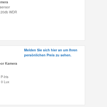
amera
dsensor
, 120db WDR
Melden Sie sich hier an um Ihren
persönlichen Preis zu sehen.
oor Kamera
P-Iris
 0 Lux