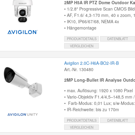
2MP H5A IR PTZ Dome Outdoor K
• 1/2.8″ Progressive Scan CMOS Bil
• AF, F1.6/ 4,3-170 mm, 40 x zoom
• IK10, IP66/67/68, NEMA 4x
• Hängemontage
PRODUKTDETAILS
DATENBLATT
VERGLEICHEN
Avigilon 2.0C-H6A-BO2-IR-B
Art.-Nr. 130480
2MP Long-Bullet IR Analyse Outd
• max. Auflösung: 1920 x 1080 Pixel
• Vario-Objektiv F1.4/4,5–148,5 mm / 
• Farb-Modus: 0,01 Lux; s/w-Modus:
• IR-Reichweite: bis zu 170m
PRODUKTDETAILS
DATENBLATT
VERGLEICHEN