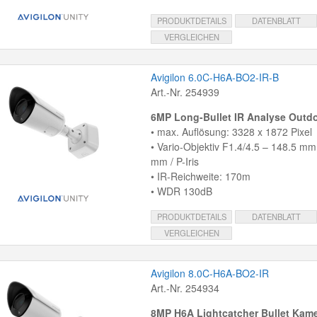
PRODUKTDETAILS
DATENBLATT
VERGLEICHEN
Avigilon 6.0C-H6A-BO2-IR-B
Art.-Nr. 254939
6MP Long-Bullet IR Analyse Outd
• max. Auflösung: 3328 x 1872 Pixel
• Vario-Objektiv F1.4/4.5 – 148.5 mm
mm / P-Iris
• IR-Reichweite: 170m
• WDR 130dB
PRODUKTDETAILS
DATENBLATT
VERGLEICHEN
Avigilon 8.0C-H6A-BO2-IR
Art.-Nr. 254934
8MP H6A Lightcatcher Bullet Kam