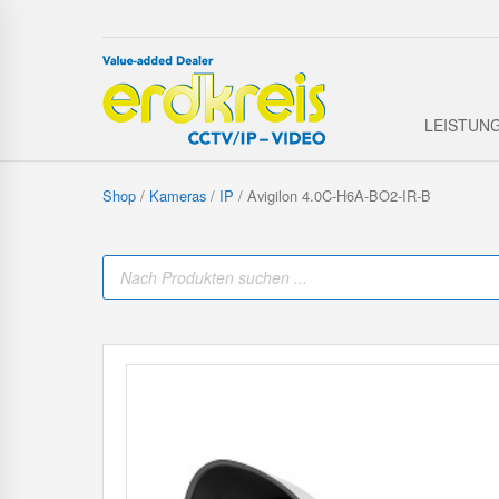
LEISTUN
Shop
/
Kameras
/
IP
/ Avigilon 4.0C-H6A-BO2-IR-B
P
r
o
d
u
c
t
s
s
e
a
r
c
h