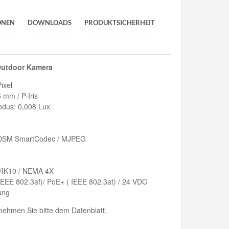
ONEN
DOWNLOADS
PRODUKTSICHERHEIT
 Outdoor Kamera
ixel
 mm / P-Iris
odus: 0,008 Lux
/HDSM SmartCodec / MJPEG
8/IK10 / NEMA 4X
EEE 802.3af)/ PoE+ ( IEEE 802.3at) / 24 VDC
ung
ehmen Sie bitte dem Datenblatt.