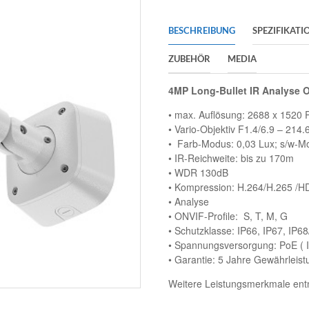
BESCHREIBUNG
SPEZIFIKATI
ZUBEHÖR
MEDIA
4MP Long-Bullet IR Analyse
• max. Auflösung: 2688 x 1520 P
• Vario-Objektiv F1.4/6.9 – 214.6
• Farb-Modus: 0,03 Lux; s/w-M
• IR-Reichweite: bis zu 170m
• WDR 130dB
• Kompression: H.264/H.265 
• Analyse
• ONVIF-Profile: S, T, M, G
• Schutzklasse: IP66, IP67, IP6
• Spannungsversorgung: PoE ( I
• Garantie: 5 Jahre Gewährleist
Weitere Leistungsmerkmale entn