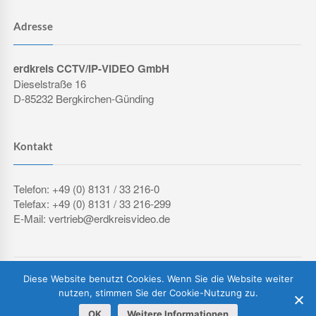
Adresse
erdkreis CCTV/IP-VIDEO GmbH
Dieselstraße 16
D-85232 Bergkirchen-Günding
Kontakt
Telefon: +49 (0) 8131 / 33 216-0
Telefax: +49 (0) 8131 / 33 216-299
E-Mail: vertrieb@erdkreisvideo.de
COPYRIGHT © 2026 ERDKREIS CCTV/IP-VIDEO GMBH
Diese Website benutzt Cookies. Wenn Sie die Website weiter
IMPRESSUM
DATENSCHUTZERKLÄRUNG
AGB
nutzen, stimmen Sie der Cookie-Nutzung zu.
OK
Weitere Informationen