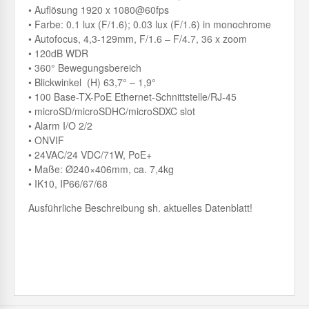
• Auflösung 1920 x 1080@60fps
• Farbe: 0.1 lux (F/1.6); 0.03 lux (F/1.6) in monochrome
• Autofocus, 4,3-129mm, F/1.6 – F/4.7, 36 x zoom
• 120dB WDR
• 360° Bewegungsbereich
• Blickwinkel (H) 63,7° – 1,9°
• 100 Base-TX-PoE Ethernet-Schnittstelle/RJ-45
• microSD/microSDHC/microSDXC slot
• Alarm I/O 2/2
• ONVIF
• 24VAC/24 VDC/71W, PoE+
• Maße: Ø240×406mm, ca. 7,4kg
• IK10, IP66/67/68
Ausführliche Beschreibung sh. aktuelles Datenblatt!