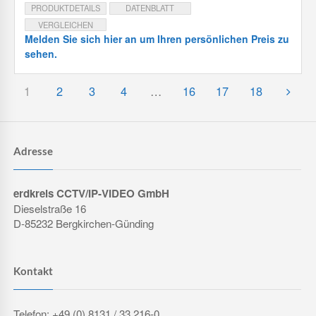
PRODUKTDETAILS
DATENBLATT
VERGLEICHEN
Melden Sie sich hier an um Ihren persönlichen Preis zu
sehen.
1
2
3
4
…
16
17
18
Adresse
erdkreis CCTV/IP-VIDEO GmbH
Dieselstraße 16
D-85232 Bergkirchen-Günding
Kontakt
Telefon: +49 (0) 8131 / 33 216-0