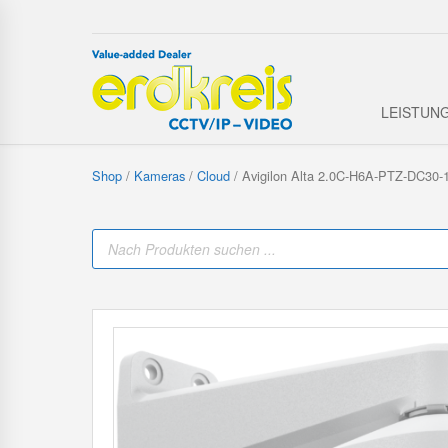
LEISTUN
Shop
/
Kameras
/
Cloud
/ Avigilon Alta 2.0C-H6A-PTZ-DC30-
P
r
o
d
u
c
t
s
s
e
a
r
c
h