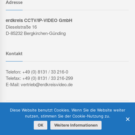
Adresse
erdkreis CCTV/IP-VIDEO GmbH
Dieselstraße 16
D-85232 Bergkirchen-Günding
Kontakt
Telefon: +49 (0) 8131 / 33 216-0
Telefax: +49 (0) 8131 / 33 216-299
E-Mail: vertrieb@erdkreisvideo.de
COPYRIGHT © 2026 ERDKREIS CCTV/IP-VIDEO GMBH
Diese Website benutzt Cookies. Wenn Sie die Website weiter
IMPRESSUM
DATENSCHUTZERKLÄRUNG
AGB
nutzen, stimmen Sie der Cookie-Nutzung zu.
OK
Weitere Informationen
Vertrag widerrufen