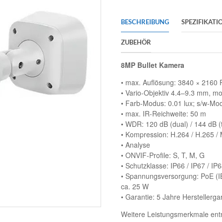
BESCHREIBUNG
SPEZIFIKATI
ZUBEHÖR
8MP Bullet Kamera
• max. Auflösung: 3840 × 2160 P
• Vario-Objektiv 4.4–9.3 mm, moto
• Farb-Modus: 0.01 lux; s/w-Mod
• max. IR-Reichweite: 50 m
• WDR: 120 dB (dual) / 144 dB (t
• Kompression: H.264 / H.265 /
• Analyse
• ONVIF-Profile: S, T, M, G
• Schutzklasse: IP66 / IP67 / IP6
• Spannungsversorgung: PoE (IE
ca. 25 W
• Garantie: 5 Jahre Herstellerga
Weitere Leistungsmerkmale entn