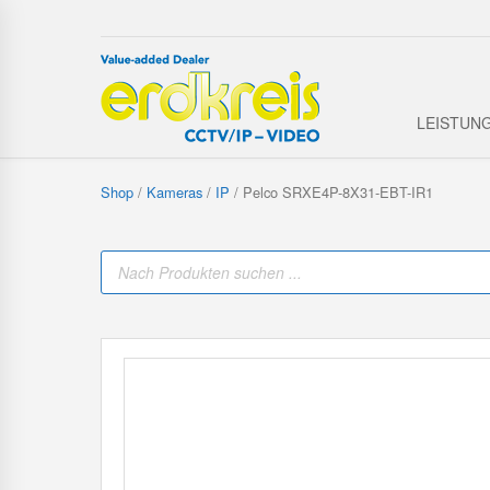
LEISTUN
Shop
/
Kameras
/
IP
/ Pelco SRXE4P-8X31-EBT-IR1
P
r
o
d
u
c
t
s
s
e
a
r
c
h