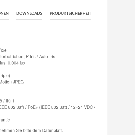
ONEN
DOWNLOADS
PRODUKTSICHERHEIT
ixel
rbetrieben, P-Iris / Auto-Iris
us: 0.004 lux
riple)
 Motion JPEG
8 / IK11
EE 802.3af) / PoE+ (IEEE 802.3at) / 12–24 VDC /
rantie
ehmen Sie bitte dem Datenblatt.