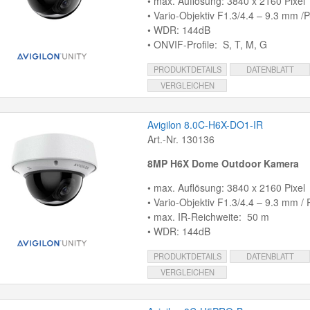
• max. Auflösung: 3840 x 2160 Pixel
• Vario-Objektiv F1.3/4.4 – 9.3 mm /P-
• WDR: 144dB
• ONVIF-Profile: S, T, M, G
PRODUKTDETAILS
DATENBLATT
VERGLEICHEN
Avigilon 8.0C-H6X-DO1-IR
Art.-Nr. 130136
8MP H6X Dome Outdoor Kamera
• max. Auflösung: 3840 x 2160 Pixel
• Vario-Objektiv F1.3/4.4 – 9.3 mm / P
• max. IR-Reichweite: 50 m
• WDR: 144dB
PRODUKTDETAILS
DATENBLATT
VERGLEICHEN