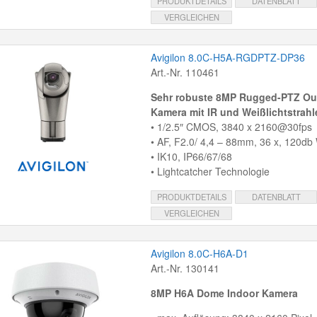
PRODUKTDETAILS
DATENBLATT
VERGLEICHEN
Avigilon 8.0C-H5A-RGDPTZ-DP36
Art.-Nr. 110461
Sehr robuste 8MP Rugged-PTZ Ou
Kamera mit IR und Weißlichtstrahl
• 1/2.5″ CMOS, 3840 x 2160@30fps
• AF, F2.0/ 4,4 – 88mm, 36 x, 120d
• IK10, IP66/67/68
• Lightcatcher Technologie
PRODUKTDETAILS
DATENBLATT
VERGLEICHEN
Avigilon 8.0C-H6A-D1
Art.-Nr. 130141
8MP H6A Dome Indoor Kamera