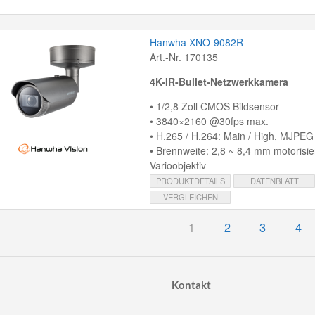
Hanwha XNO-9082R
Art.-Nr. 170135
4K-IR-Bullet-Netzwerkkamera
• 1/2,8 Zoll CMOS Bildsensor
• 3840×2160 @30fps max.
• H.265 / H.264: Main / High, MJPEG
• Brennweite: 2,8 ~ 8,4 mm motorisie
Varioobjektiv
PRODUKTDETAILS
DATENBLATT
VERGLEICHEN
1
2
3
4
Kontakt