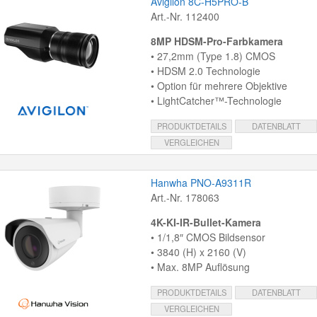
Avigilon 8C-H5PRO-B
Art.-Nr. 112400
8MP HDSM-Pro-Farbkamera
• 27,2mm (Type 1.8) CMOS
• HDSM 2.0 Technologie
• Option für mehrere Objektive
• LightCatcher™-Technologie
PRODUKTDETAILS
DATENBLATT
VERGLEICHEN
Hanwha PNO-A9311R
Art.-Nr. 178063
4K-KI-IR-Bullet-Kamera
• 1/1,8″ CMOS Bildsensor
• 3840 (H) x 2160 (V)
• Max. 8MP Auflösung
PRODUKTDETAILS
DATENBLATT
VERGLEICHEN