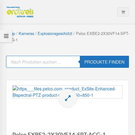
Shop
/
Kameras
/
Explosionsgeschützt
/ Pelco EXBE2-2X30VF14-SPT-
ACG-1
P
r
PRODUKTE FINDEN
o
d
u
c
t
s
s
e
a
r
c
h
Pelco EXBE2-2X30VF14-SPT-ACG-1