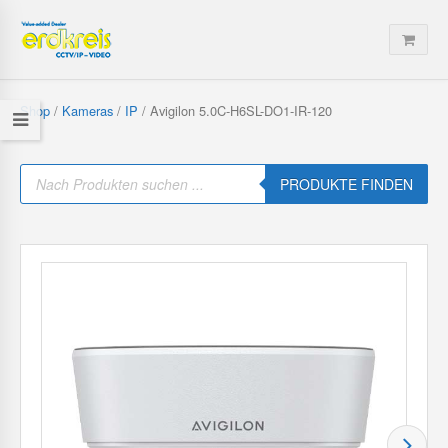
Shop
/
Kameras
/
IP
/ Avigilon 5.0C-H6SL-DO1-IR-120
P
r
PRODUKTE FINDEN
o
d
u
c
t
s
s
e
a
r
c
h