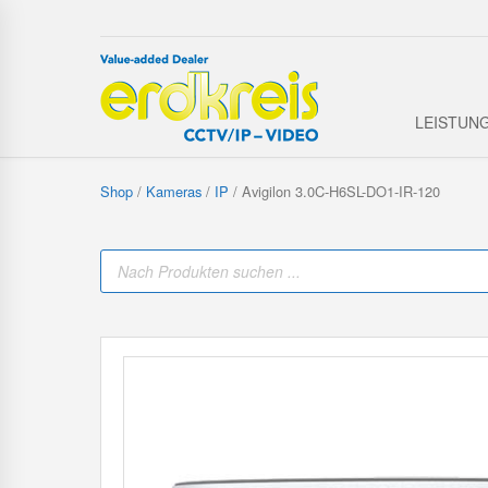
LEISTUN
Shop
/
Kameras
/
IP
/ Avigilon 3.0C-H6SL-DO1-IR-120
P
r
o
d
u
c
t
s
s
e
a
r
c
h