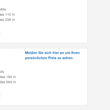
ktiv
twa 110 m
twa 338 m
Melden Sie sich hier an um Ihren
persönlichen Preis zu sehen.
tiv
etwa 184 m
etwa 564 m