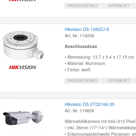
PRODUKTDETAILS
DATENBLATT
Hikvision DS-1280ZJ-S
Art.-Nr. 119208
Anschlussdose
• Abmessung: 13,7 x 5,4 x 17,15 cm
• Material: Aluminium
• Farbe: weiß
PRODUKTDETAILS
DATENBLATT
Hikvision DS-2TD2166-35
Art.-Nr. 119858
Wärmebildkamera mit 640×512 Pixel
• inkl. 35mm (17°/14°) Wärmebildobje
• Erkennungsreichweite Personen: e