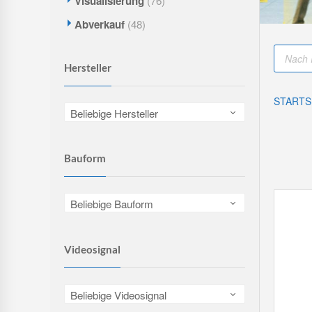
Visualisierung
(76)
Abverkauf
(48)
P
r
Hersteller
o
d
u
c
STARTS
t
Beliebige Hersteller
s
s
e
a
r
Bauform
c
h
Beliebige Bauform
Videosignal
Beliebige Videosignal