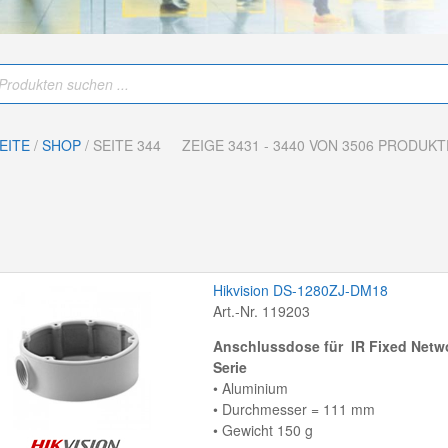
EITE
/
SHOP
/ SEITE 344
ZEIGE 3431 - 3440 VON 3506 PRODUK
Hikvision DS-1280ZJ-DM18
Art.-Nr. 119203
Anschlussdose für IR Fixed Netw
Serie
• Aluminium
• Durchmesser = 111 mm
• Gewicht 150 g