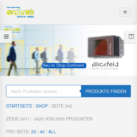
Neu im Shop-Sortiment:
P
r
PRODUKTE FINDEN
o
d
u
STARTSEITE
/
SHOP
/ SEITE 342
c
t
s
ZEIGE 3411 - 3420 VON 3506 PRODUKTEN
s
e
a
PRO SEITE:
20
/
40
/
ALL
r