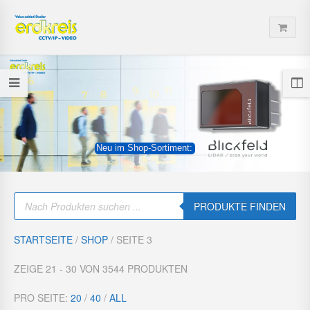
Neu im Shop-Sortiment:
P
r
PRODUKTE FINDEN
o
d
u
STARTSEITE
/
SHOP
/ SEITE 3
c
t
s
ZEIGE 21 - 30 VON 3544 PRODUKTEN
s
e
a
PRO SEITE:
20
/
40
/
ALL
r