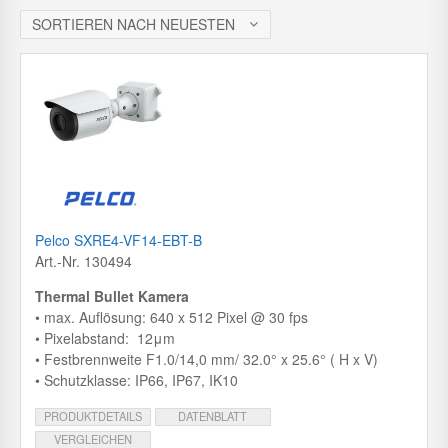
c
h
SORTIEREN NACH NEUESTEN
Pelco SXRE4-VF14-EBT-B
Art.-Nr. 130494
Thermal Bullet Kamera
• max. Auflösung: 640 x 512 Pixel @ 30 fps
• Pixelabstand: 12μm
• Festbrennweite F1.0/14,0 mm/ 32.0° x 25.6° ( H x V)
• Schutzklasse: IP66, IP67, IK10
PRODUKTDETAILS
DATENBLATT
VERGLEICHEN