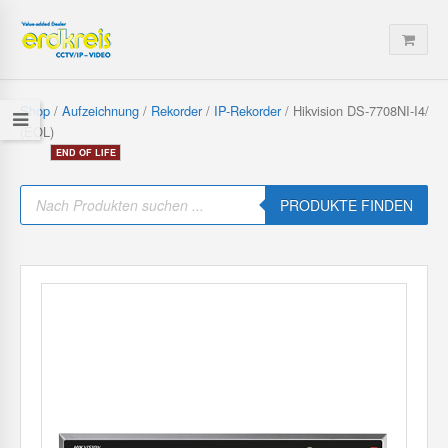
Shop
/
Aufzeichnung
/
Rekorder
/
IP-Rekorder
/ Hikvision DS-7708NI-I4/
(EOL)
P
r
PRODUKTE FINDEN
o
d
u
c
t
s
s
e
a
r
c
h