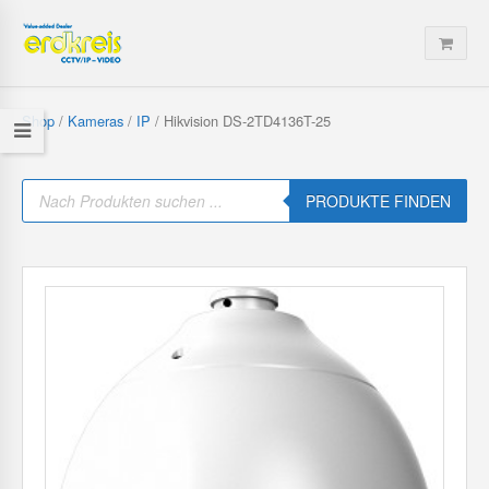
Shop
/
Kameras
/
IP
/ Hikvision DS-2TD4136T-25
P
r
PRODUKTE FINDEN
o
d
u
c
t
s
s
e
a
r
c
h