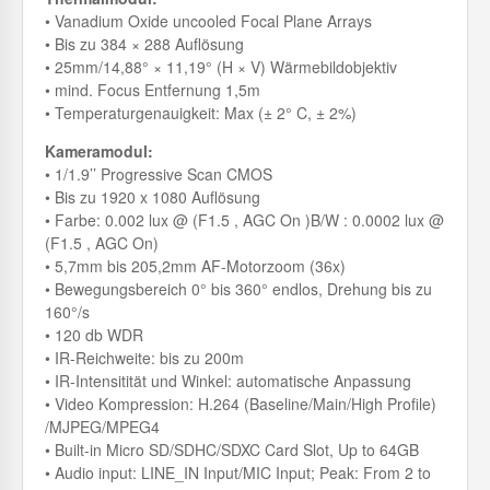
• Vanadium Oxide uncooled Focal Plane Arrays
• Bis zu 384 × 288 Auflösung
• 25mm/14,88° × 11,19° (H × V) Wärmebildobjektiv
• mind. Focus Entfernung 1,5m
• Temperaturgenauigkeit: Max (± 2° C, ± 2%)
Kameramodul:
• 1/1.9’’ Progressive Scan CMOS
• Bis zu 1920 x 1080 Auflösung
• Farbe: 0.002 lux @ (F1.5 , AGC On )B/W : 0.0002 lux @
(F1.5 , AGC On)
• 5,7mm bis 205,2mm AF-Motorzoom (36x)
• Bewegungsbereich 0° bis 360° endlos, Drehung bis zu
160°/s
• 120 db WDR
• IR-Reichweite: bis zu 200m
• IR-Intensitität und Winkel: automatische Anpassung
• Video Kompression: H.264 (Baseline/Main/High Profile)
/MJPEG/MPEG4
• Built-in Micro SD/SDHC/SDXC Card Slot, Up to 64GB
• Audio input: LINE_IN Input/MIC Input; Peak: From 2 to