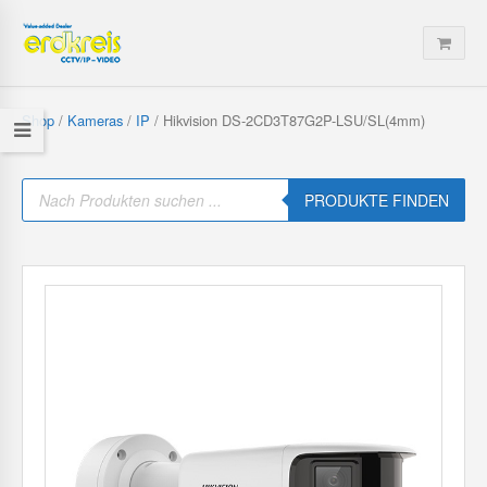
Shop
/
Kameras
/
IP
/ Hikvision DS-2CD3T87G2P-LSU/SL(4mm)
P
r
PRODUKTE FINDEN
o
d
u
c
t
s
s
e
a
r
c
h