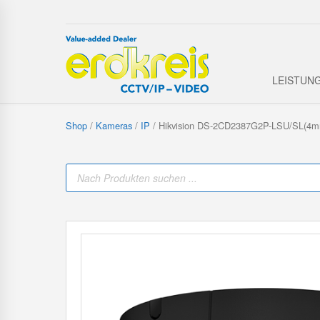
LEISTUN
Shop
/
Kameras
/
IP
/ Hikvision DS-2CD2387G2P-LSU/SL(4m
P
r
o
d
u
c
t
s
s
e
a
r
c
h