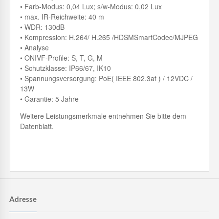
• Farb-Modus: 0,04 Lux; s/w-Modus: 0,02 Lux
• max. IR-Reichweite: 40 m
• WDR: 130dB
• Kompression: H.264/ H.265 /HDSMSmartCodec/MJPEG
• Analyse
• ONIVF-Profile: S, T, G, M
• Schutzklasse: IP66/67, IK10
• Spannungsversorgung: PoE( IEEE 802.3af ) / 12VDC /
13W
• Garantie: 5 Jahre
Weitere Leistungsmerkmale entnehmen Sie bitte dem
Datenblatt.
Adresse