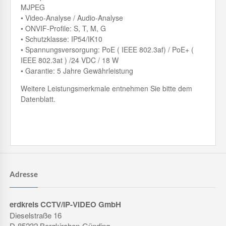
MJPEG
• Video-Analyse / Audio-Analyse
• ONVIF-Profile: S, T, M, G
• Schutzklasse: IP54/IK10
• Spannungsversorgung: PoE ( IEEE 802.3af) / PoE+ (
IEEE 802.3at ) /24 VDC / 18 W
• Garantie: 5 Jahre Gewährleistung
Weitere Leistungsmerkmale entnehmen Sie bitte dem
Datenblatt.
Adresse
erdkreis CCTV/IP-VIDEO GmbH
Dieselstraße 16
D-85232 Bergkirchen-Günding