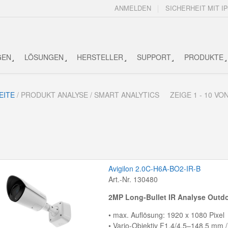
ANMELDEN
SICHERHEIT MIT IP
GEN
LÖSUNGEN
HERSTELLER
SUPPORT
PRODUKTE
EITE
/ PRODUKT ANALYSE / SMART ANALYTICS
ZEIGE 1 - 10 V
Avigilon 2.0C-H6A-BO2-IR-B
Art.-Nr. 130480
2MP Long-Bullet IR Analyse Outd
• max. Auflösung: 1920 x 1080 Pixel
• Vario-Objektiv F1.4/4,5–148,5 mm / 