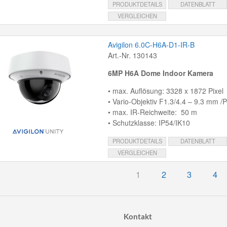
PRODUKTDETAILS
DATENBLATT
VERGLEICHEN
Avigilon 6.0C-H6A-D1-IR-B
Art.-Nr. 130143
6MP H6A Dome Indoor Kamera
• max. Auflösung: 3328 x 1872 Pixel
• Vario-Objektiv F1.3/4.4 – 9.3 mm /P-
• max. IR-Reichweite: 50 m
• Schutzklasse: IP54/IK10
PRODUKTDETAILS
DATENBLATT
VERGLEICHEN
1
2
3
4
Kontakt