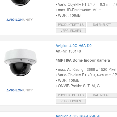
• Vario-Objektiv F1.3/4.4 – 9.3 mm / P
• max. IR-Reichweite: 50 m
• WDR : 106dB
PRODUKTDETAILS
DATENBLATT
VERGLEICHEN
Avigilon 4.0C-H6A-D2
Art.-Nr. 130148
4MP H6A Dome Indoor Kamera
• max. Auflösung: 2688 x 1520 Pixel
• Vario-Objektiv F1.7/10,9–29 mm / P-
• WDR: 106db
• ONVIF-Profile: S, T, M, G
PRODUKTDETAILS
DATENBLATT
VERGLEICHEN
Avigilon 4.0C-H6A-D2-IR-B