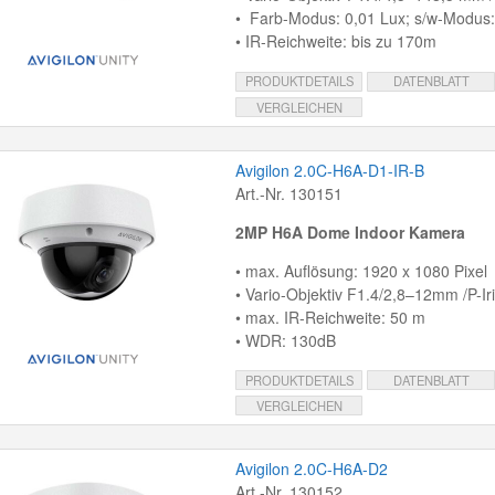
• Farb-Modus: 0,01 Lux; s/w-Modus:
• IR-Reichweite: bis zu 170m
PRODUKTDETAILS
DATENBLATT
VERGLEICHEN
Avigilon 2.0C-H6A-D1-IR-B
Art.-Nr. 130151
2MP H6A Dome Indoor Kamera
• max. Auflösung: 1920 x 1080 Pixel
• Vario-Objektiv F1.4/2,8–12mm /P-Ir
• max. IR-Reichweite: 50 m
• WDR: 130dB
PRODUKTDETAILS
DATENBLATT
VERGLEICHEN
Avigilon 2.0C-H6A-D2
Art.-Nr. 130152